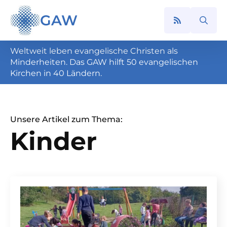
GAW
Search
for:
Weltweit leben evangelische Christen als
Minderheiten. Das GAW hilft 50 evangelischen
Kirchen in 40 Ländern.
Unsere Artikel zum Thema:
Kinder