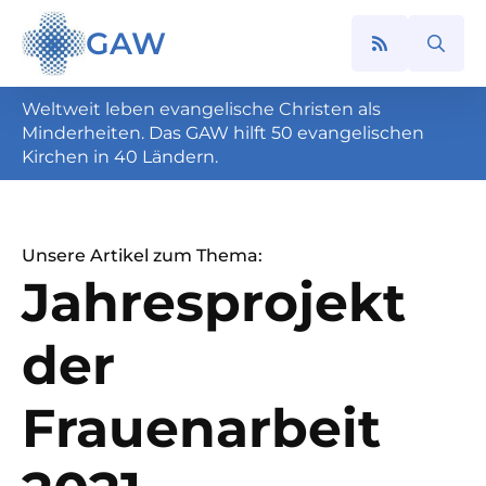
GAW
Search
for:
Weltweit leben evangelische Christen als
Minderheiten. Das GAW hilft 50 evangelischen
Kirchen in 40 Ländern.
Unsere Artikel zum Thema:
Jahresprojekt
der
Frauenarbeit