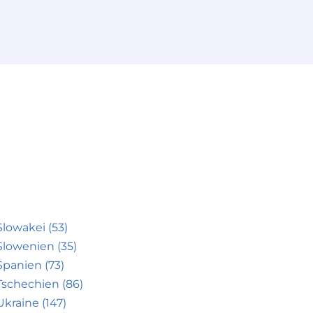
Slowakei (53)
Slowenien (35)
Spanien (73)
Tschechien (86)
Ukraine (147)