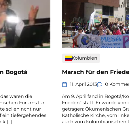
Kolumbien
n Bogotá
Marsch für den Friede
11. April 2013
0 Kommen
 das waren die
Am 9. April fand in Bogotá/K
ischen Forums für
Frieden“ statt. Er wurde von 
te sollen ncht nur
getragen: Ökumenischen Gru
f ein tiefergehendes
Katholische Kirche, vom lin
ik […]
auch vom kolumbianischen Pr