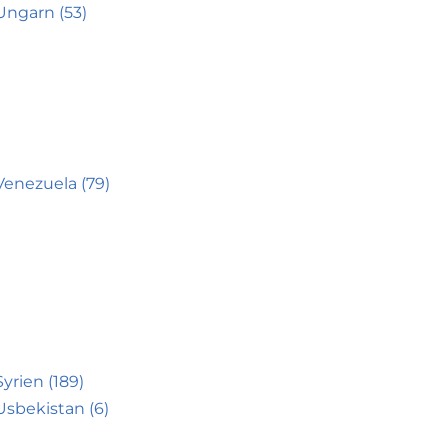
Ungarn (53)
Venezuela (79)
Syrien (189)
Usbekistan (6)