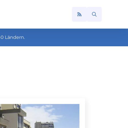
Search
for:
40 Ländern.