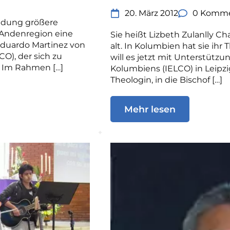
20. März 2012
0 Komme
ildung größere
 Andenregion eine
Sie heißt Lizbeth Zulanlly C
Eduardo Martinez von
alt. In Kolumbien hat sie i
CO), der sich zu
will es jetzt mit Unterstützu
. Im Rahmen […]
Kolumbiens (IELCO) in Leipzig
Theologin, in die Bischof […]
Mehr lesen