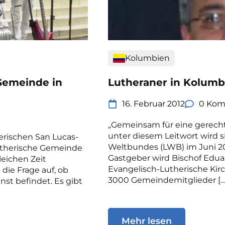
Kolumbien
-Gemeinde in
Lutheraner in Kolumb
16. Februar 2012
0 Kom
„Gemeinsam für eine gerechte
unter diesem Leitwort wird s
erischen San Lucas-
Weltbundes (LWB) im Juni 20
lutherische Gemeinde
Gastgeber wird Bischof Edua
leichen Zeit
Evangelisch-Lutherische Kirc
die Frage auf, ob
3000 Gemeindemitglieder […
nst befindet. Es gibt
Mehr lesen