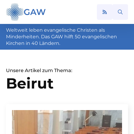
GAW
Search
for:
Weltweit leben evangelische Christen als
Minderheiten. Das GAW hilft 50 evangelischen
Kirchen in 40 Ländern.
Unsere Artikel zum Thema:
Beirut