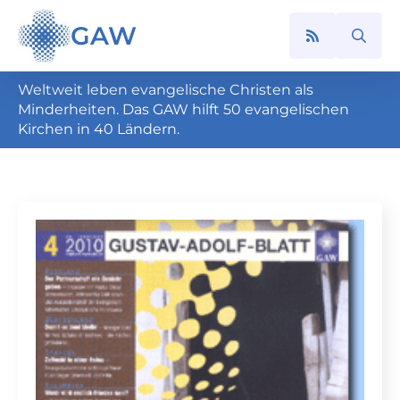
GAW
Search
for:
Weltweit leben evangelische Christen als
Minderheiten. Das GAW hilft 50 evangelischen
Kirchen in 40 Ländern.