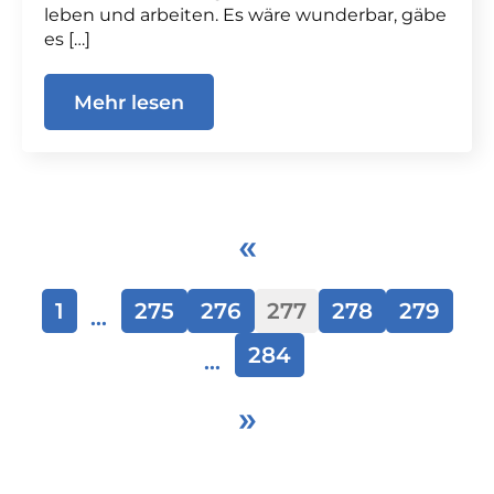
leben und arbeiten. Es wäre wunderbar, gäbe
es […]
Mehr lesen
«
1
275
276
277
278
279
…
284
…
»