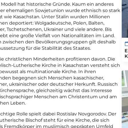
 Modell hat historische Gründe. Kaum ein anderes
er ehemaligen Sowjetunion wurde ethnisch so stark
t wie Kasachstan. Unter Stalin wurden Millionen
en deportiert: Wolgadeutsche, Polen, Balten,
er, Tschetschenen, Ukrainer und viele andere. Bis
ebt eine große Vielfalt von Nationalitäten im Land.
n zwischen den Bevölkerungsgruppen gilt deshalb
aussetzung für die Stabilität des Staates.
E
K
e christlichen Minderheiten profitieren davon. Die
lisch-Lutherische Kirche in Kasachstan versteht sich
ewusst als multinationale Kirche. In ihren
den begegnen sich Menschen kasachischer,
her, ukrainischer oder deutscher Herkunft. Russisch
Kirchensprache, gleichzeitig wächst das Interesse
ischsprachiger Menschen am Christentum und am
ichen Leben.
chtige Rolle spielt dabei Rostislav Novgorodov. Der
utherische Bischof steht für eine Kirche, die sich
als Fremdkörper im muslimisch geprägten Umfeld