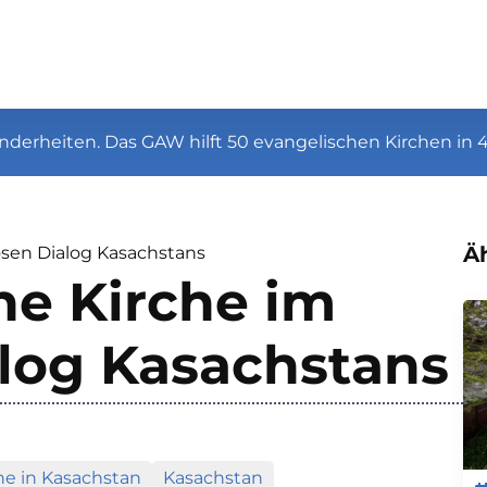
nderheiten. Das GAW hilft 50 evangelischen Kirchen in 
Äh
iösen Dialog Kasachstans
he Kirche im
alog Kasachstans
he in Kasachstan
Kasachstan