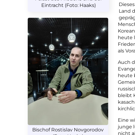
Dieses
Eintracht (Foto: Haaks)
Land d
gepräg
Mensch
Korean
heute l
Friede
als Vor
Auch di
Evange
heute b
Gemein
russisc
bleibt 
kasach
kirchl
Eine wi
junge l
Bischof Rostislav Novgorodov
nicht 