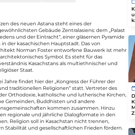
K
u
k
zen des neuen Astana steht eines der
ewöhnlichsten Gebäude Zentralasiens: dem „Palast
iedens und der Eintracht“, einer gläsernen Pyramide
 in der kasachischen Hauptstadt. Das von
chitekt Norman Foster entworfene Bauwerk ist mehr
n architektonisches Symbol. Es steht für das
verständnis Kasachstans als multiethnischer und
ligiöser Staat.
rei Jahre findet hier der „Kongress der Führer der
und traditionellen Religionen“ statt. Vertreter des
 der Orthodoxie, katholische und lutherische Kirchen,
D
he Gemeinden, Buddhisten und andere
K
M
ionsgemeinschaften kommen zusammen. Hinzu
Z
 regionale und jährliche Dialogformate in den
en. Religion soll in Kasachstan nicht trennen,
n Stabilität und gesellschaftlichen Frieden fördern.