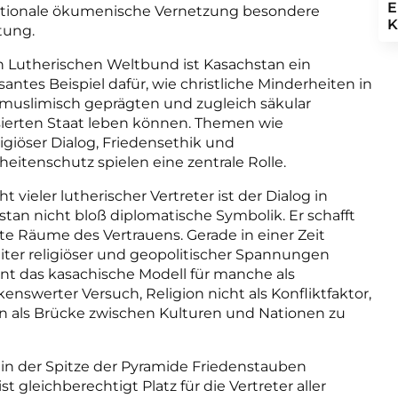
E
ationale ökumenische Vernetzung besondere
K
tung.
n Lutherischen Weltbund ist Kasachstan ein
santes Beispiel dafür, wie christliche Minderheiten in
muslimisch geprägten und zugleich säkular
sierten Staat leben können. Themen wie
ligiöser Dialog, Friedensethik und
eitenschutz spielen eine zentrale Rolle.
ht vieler lutherischer Vertreter ist der Dialog in
tan nicht bloß diplomatische Symbolik. Er schafft
te Räume des Vertrauens. Gerade in einer Zeit
iter religiöser und geopolitischer Spannungen
int das kasachische Modell für manche als
nswerter Versuch, Religion nicht als Konfliktfaktor,
n als Brücke zwischen Kulturen und Nationen zu
 in der Spitze der Pyramide Friedenstauben
 gleichberechtigt Platz für die Vertreter aller