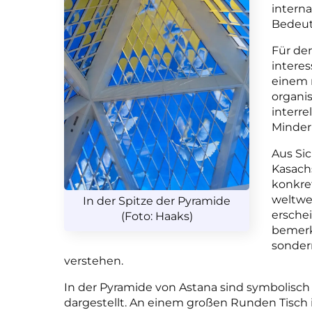
intern
Bedeu
Für de
interes
einem 
organi
interre
Minderh
Aus Sic
Kasachs
konkre
weltwe
In der Spitze der Pyramide
ersche
(Foto: Haaks)
bemerke
sonder
verstehen.
In der Pyramide von Astana sind symbolisch
dargestellt. An einem großen Runden Tisch ist