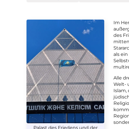
Im Her
außerg
des Fr
mitten
Starar
als ei
Selbst
multire
Alle d
Welt- 
Islam,
jüdisc
Relig
kommen
Region
sonder
Palast des Friedens und der