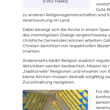
(Foto: Haaks)
versteh
Gute B
zu anderen Religionsgemeinschaften sind fü
Verantwortung im Land.
Dabei bewegt sich die Kirche in einem Spann
des interreligiösen Dialogs vergleichsweise vi
christliche Gemeinden können arbeiten, Gott
Christen berichten von respektvollen Bezi
Imamen.
Andererseits bleibt Religion staatlich reguli
Aktivitäten werden beobachtet, Mission ist 
„traditionelle“ Religionen und erwartet von i
kleine Kirchen müssen deshalb sorgfältig zw
Zurückhaltung navigieren.
Für di
konfron
persön
Verant