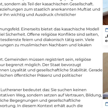
t, sondern als Teil der kasachischen Gesellschaft.
eziehungen zum staatlich anerkannten Muftiat und
r ihn wichtig und Ausdruck christlicher
ungsfeld. Einerseits bietet das kasachische Modell
el Sicherheit. Offene religiöse Konflikte sind selten,
„
esdienste feiern und diakonisch tätig sein. Viele
e
ehungen zu muslimischen Nachbarn und lokalen
ert. Gemeinden müssen registriert sein, religiöse
nur begrenzt möglich. Der Staat bevorzugt
hnen Loyalität und gesellschaftliche Stabilität. Gerade
ischen öffentlicher Präsenz und politischer
e Lutheraner bedeutet das: Sie suchen keinen
tativen Weg, sondern setzen auf Vertrauen, Bildung,
liche Begegnungen und gesellschaftliche
wortung. In diesem Kontext erhält auch die