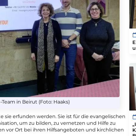
E
u
Team in Beirut (Foto: Haaks)
sie erfunden werden. Sie ist für die evangelischen
ation, um zu bilden, zu vernetzen und Hilfe zu
„
n vor Ort bei ihren Hilfsangeboten und kirchlichen
K
B