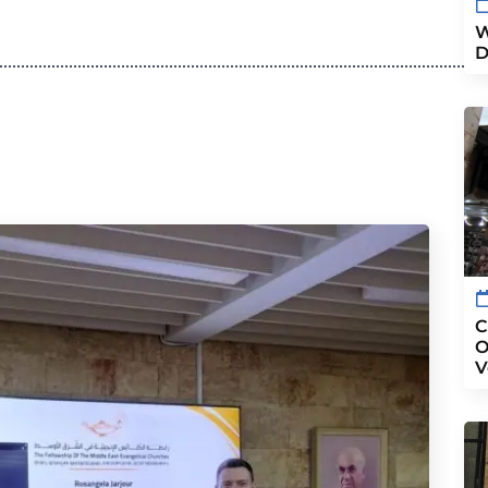
W
D
C
O
V