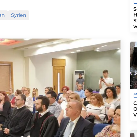
S
H
an
Syrien
S
v
C
O
V