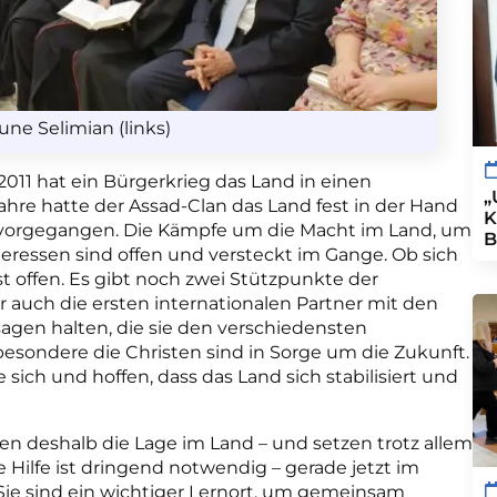
une Selimian (links)
 2011 hat ein Bürgerkrieg das Land in einen
„
hre hatte der Assad-Clan das Land fest in der Hand
K
r vorgegangen. Die Kämpfe um die Macht im Land, um
B
ressen sind offen und versteckt im Gange. Ob sich
st offen. Es gibt noch zwei Stützpunkte der
 auch die ersten internationalen Partner mit den
agen halten, die sie den verschiedensten
sondere die Christen sind in Sorge um die Zukunft.
ich und hoffen, dass das Land sich stabilisiert und
n deshalb die Lage im Land – und setzen trotz allem
e Hilfe ist dringend notwendig – gerade jetzt im
. Sie sind ein wichtiger Lernort, um gemeinsam