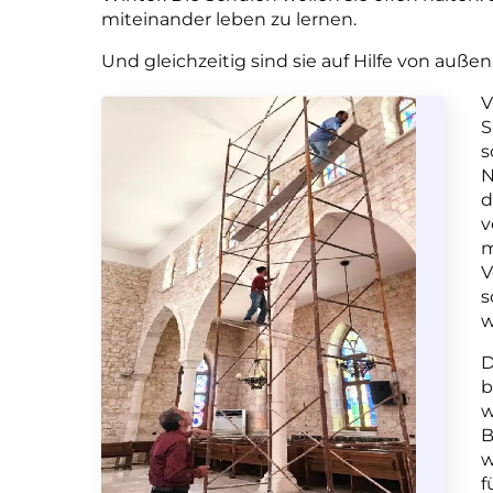
miteinander leben zu lernen.
Und gleichzeitig sind sie auf Hilfe von auße
V
S
s
N
d
v
m
V
s
w
D
b
w
B
w
f