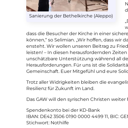
N
d
Sanierung der Bethelkirche (Aleppo)
„
w
dass die Besucher der Kirche in einer s
können,“ so Selimian. „Wir hoffen, dass wir
ensteht. Wir wollen unseren Beitrag zu Fri
leisten! – In diesen herausfordernden Zeite
unschätzbare Unterstützung während all der
Herausforderungen. Für uns ist die Solidari
Gemeinschaft. Euer Mitgefühl und eure Solid
Trotz aller Widrigkeiten bleiben die evang
Resilienz für Zukunft im Land.
Das GAW will den syrischen Christen weiter 
Spendenkonto bei der KD-Bank
IBAN: DE42 3506 0190 0000 4499 11, BIC:
Stichwort: Nothilfe