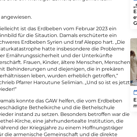
„
E
n angewiesen.
e
G
ielleicht ist das Erdbeben vom Februar 2023 ein
innbild für die Sitaution. Damals erschüterte ein
chweres Erdbeben Syrien und traf Aleppo hart. „Die
aturkatastrophe hatte insbesondere die Probleme
er Ernährungssicherheit und der Unterkünfte
erschärft. Frauen, Kinder, ältere Menschen, Menschen
it Behinderungen und diejenigen, die in prekären
erhältnissen leben, wurden erheblich getroffen,“
chrieb Pfarrer Haroutune Selimian. „Und so ist es jetzt
ieder!“
E
amals konnte das GAW helfen, die vom Erdbeben
m
eschädigte Bethelkirche und die Bethelschule
ieder instand zu setzen. Besonders betroffen war die
ethel-Kirche, eine jahrhundertealte Institution, die
ährend der Kriegsjahre zu einem Hoffnungsträger
ür die armenische Gemeinschaft und die direkte