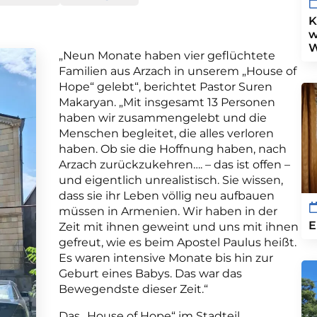
K
w
W
„Neun Monate haben vier geflüchtete
Familien aus Arzach in unserem „House of
Hope“ gelebt“, berichtet Pastor Suren
Makaryan. „Mit insgesamt 13 Personen
haben wir zusammengelebt und die
Menschen begleitet, die alles verloren
haben. Ob sie die Hoffnung haben, nach
Arzach zurückzukehren…. – das ist offen –
und eigentlich unrealistisch. Sie wissen,
dass sie ihr Leben völlig neu aufbauen
müssen in Armenien. Wir haben in der
E
Zeit mit ihnen geweint und uns mit ihnen
gefreut, wie es beim Apostel Paulus heißt.
Es waren intensive Monate bis hin zur
Geburt eines Babys. Das war das
Bewegendste dieser Zeit.“
Das „House of Hope“ im Stadteil