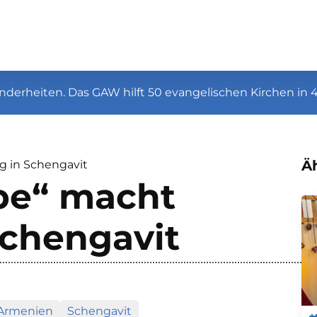
nderheiten. Das GAW hilft 50 evangelischen Kirchen in 
Äh
g in Schengavit
pe“ macht
Schengavit
 Armenien
Schengavit