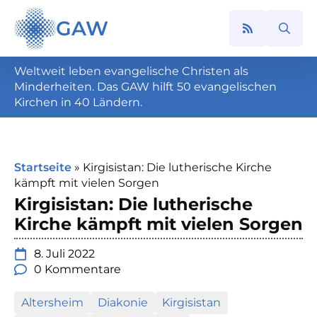
GAW
Search
for:
Weltweit leben evangelische Christen als
Minderheiten. Das GAW hilft 50 evangelischen
Kirchen in 40 Ländern.
Startseite
»
Kirgisistan: Die lutherische Kirche
kämpft mit vielen Sorgen
Kirgisistan: Die lutherische
Kirche kämpft mit vielen Sorgen
8. Juli 2022
0 Kommentare
Altersheim
Diakonie
Kirgisistan