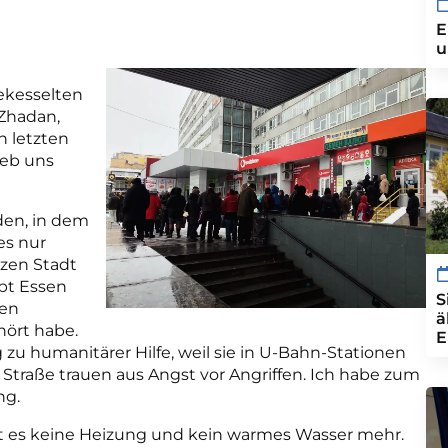
E
u
ekesselten
 Zhadan,
n letzten
ieb uns
den, in dem
es nur
nzen Stadt
pt Essen
S
hen
ä
hört habe.
E
 humanitärer Hilfe, weil sie in U-Bahn-Stationen
 Straße trauen aus Angst vor Angriffen. Ich habe zum
ng.
bt es keine Heizung und kein warmes Wasser mehr.