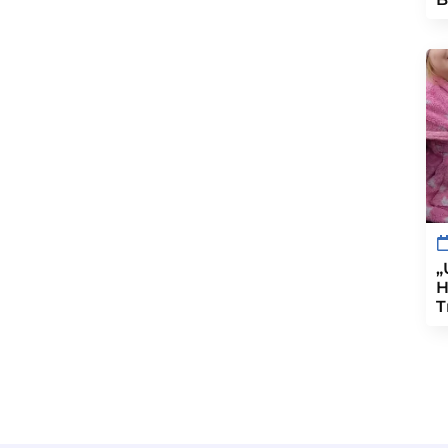
„
H
T