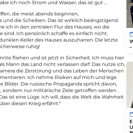
be ich noch Strom und Wasser, das ist gut …
iffen, die meist abends beginnen,
 und die Scheiben. Das ist wirklich beängstigend.
e ich in den zentralen Flur des Hauses, wo die
sind. Ich persönlich schaffe es einfach nicht,
unklen Keller des Hauses auszuharren. Die letzte
W
icherweise ruhig!
–
nte fliehen und ist jetzt in Sicherheit. Ich muss hier
 als Mann das Land nicht verlassen darf. Das nutze ich,
amera die Zerstörung und das Leben der Menschen
mentieren. Ich nehme Risiken auf mich und lege
e Bilder. Die russische Propaganda spricht davon,
n, sondern nur militärische Ziele getroffen werden.
Das ist eine Lüge. Ich will, dass die Welt die Wahrheit
über diesen Krieg erfährt.“
E
U
B