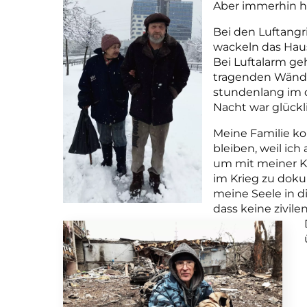
Aber immerhin ha
Bei den Luftangr
wackeln das Haus
Bei Luftalarm geh
tragenden Wände 
stundenlang im d
Nacht war glückl
Meine Familie kon
bleiben, weil ich
um mit meiner K
im Krieg zu doku
meine Seele in di
dass keine zivile