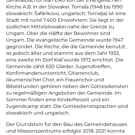
Generalbischof Ivan Elko von der Evangelischen
Kirche A.B. in der Slowakei. Tornaľa (1948 bis 1990
slowakisch: Šafárikovo, ungarisch: Tornalja) ist eine
Stadt mit rund 7.400 Einwohnern. Sie liegt in der
südlichen Mittelslowakei nahe der Grenze zu
Ungarn. Über die Hälfte der Bewohner sind
Ungarn. Die evangelische Gemeinde wurde 1947
gegründet. Die Kirche, die die Gemeinde benutzt,
ist jedoch älter und stammt aus dem Jahr 1933,
eine zweite im Dorf Kráľ wurde 1972 errichtet. Die
Gemeinde zählt 630 Glieder. Jugendtreffen,
Konfirmandenunterricht, Gitarrenclub,
ökumenischer Chor, ein Frauenchor und
Bibelstunden gehören neben den Gottesdiensten
zu regelmäßigen Angeboten der Gemeinde. Im
Sommer finden eine Kinderfreizeit und ein
Jugendcamp statt. Die Gottesdienstsprachen sind
slowakisch und ungarisch.
Der Grundstein für den Bau des Gemeindehauses
und Missionszentrums erfolgte 2018. 2021 konnte