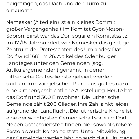
beigetragen, das Dach und den Turm zu
erneuern.“
Nemeskér (Altedlein) ist ein kleines Dorf mit
großer Vergangenheit im Komitat Győr-Moson-
Sopron. Einst war das Dorf sogar ein Komitatssitz.
Im 17./18. Jahrhundert war Nemeskér das geistige
Zentrum der Protestanten des Umlandes: Das
Dorf wird 1681 im 26. Artikel des Ödenburger
Landtages unter den Gemeinden (sog.
Artikulargemeinden) genannt, in denen
lutherische Gottesdienste gefeiert werden
durften. Im evangelischen Pfarrhaus gibt es dazu
eine kirchengeschichtliche Ausstellung. Heute hat
das Dorf rund 300 Einwohner. Die lutherische
Gemeinde zählt 200 Glieder. Ihre Zahl sinkt leider
aufgrund der Landflucht. Die lutherische Kirche ist
eine der wichtigsten Gemeinschaftsorte im Dorf.
Neben Gottesdiensten finden hier sowohl größere
Feste als auch Konzerte statt. Unter Mitwirkung
der Gemeinde werden jährlich auch die Kulturtage