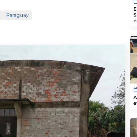
E
S
Paraguay
n
A
e