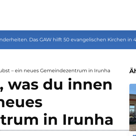
nderheiten. Das GAW hilft 50 evangelischen Kirchen in 
Äh
aubst – ein neues Gemeindezentrum in Irunha
, was du innen
 neues
rum in Irunha