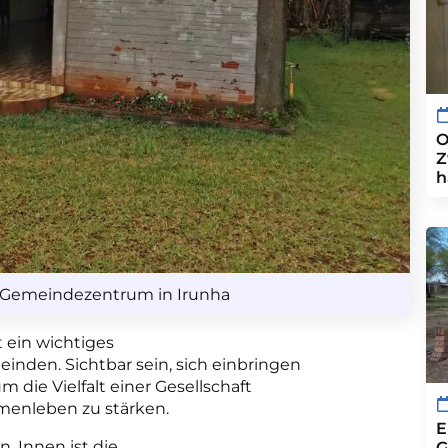
O
Z
h
 Gemeindezentrum in Irunha
t ein wichtiges
inden. Sichtbar sein, sich einbringen
m die Vielfalt einer Gesellschaft
enleben zu stärken.
E
. Innen ist die
G