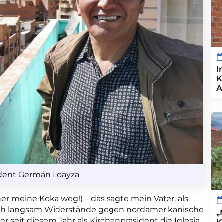
I
K
A
ident Germán Loayza
er meine Koka weg!) – das sagte mein Vater, als
sich langsam Widerstände gegen nordamerikanische
„
der
seit diesem Jahr als
Kirchenpräsident die Iglesia
K