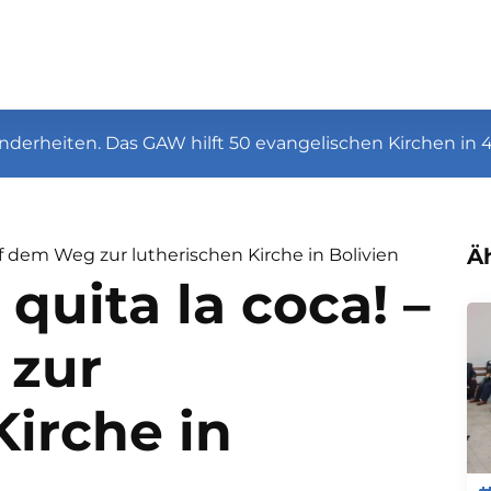
nderheiten. Das GAW hilft 50 evangelischen Kirchen in 
Äh
f dem Weg zur lutherischen Kirche in Bolivien
quita la coca! –
 zur
Kirche in