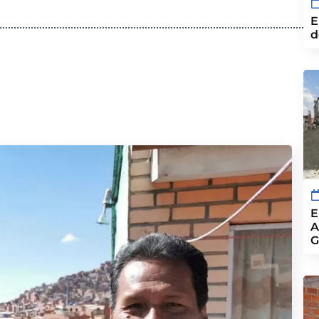
E
d
E
A
G