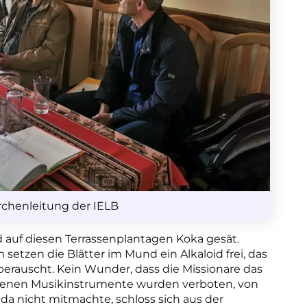
rchenleitung der IELB
d auf diesen Terrassenplantagen Koka gesät.
setzen die Blätter im Mund ein Alkaloid frei, das
berauscht. Kein Wunder, dass die Missionare das
digenen Musikinstrumente wurden verboten, von
da nicht mitmachte, schloss sich aus der