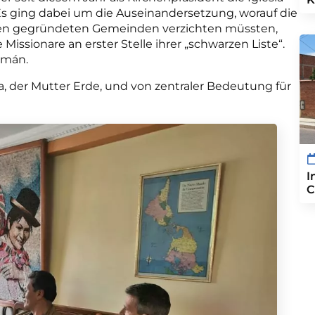
. Es ging dabei um die Auseinandersetzung, worauf die
aren gegründeten Gemeinden verzichten müssten,
e Missionare an erster Stelle ihrer „schwarzen Liste“.
ermán.
, der Mutter Erde, und von zentraler Bedeutung für
I
C