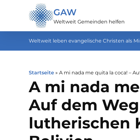
GAW
Weltweit Gemeinden helfen
Weltweit leben evangelische Christen als Mi
Startseite
»
A mi nada me quita la coca! – Au
A mi nada me 
Auf dem Weg
lutherischen 