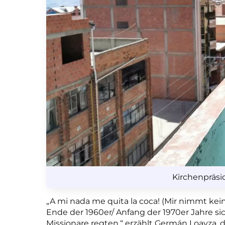
Kirchenpräs
„A mi nada me quita la coca! (Mir nimmt kein
Ende der 1960er/ Anfang der 1970er Jahre 
Missionare regten,“ erzählt
Germán Loayza,