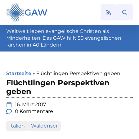
GAW
Search
for:
Weltweit leben evangelische Christen als
Minderheiten. Das GAW hilft 50 evangelischen
Kirchen in 40 Ländern.
Startseite
»
Flüchtlingen Perspektiven geben
Flüchtlingen Perspektiven
geben
16. März 2017
0 Kommentare
Italien
Waldenser