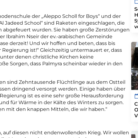
S
H
odenschule der „Aleppo Scholl for Boys“ und der
S
Al Jadeed School“ sind Raketen eingeschlagen, die
v
en abgefeuert wurden. Sie haben große Zerstörungen
rer Ibrahim Nseir der ev.-arabischen Gemeinde
hase derzeit! Und wir hoffen und beten, dass bis
egierung ist!“ Gleichzeitig untermauert er, dass
, unter denen christliche Kirchen keine
ße Sorgen, dass Palmyra scheinbar wieder in den
chen sind Zehntausende Flüchtlinge aus dem Ostteil
sen dringend versorgt werden. Einige haben über
 Regierung ist es eine sehr große Herausforderung
und für Wärme in der Kälte des Winters zu sorgen.
C
en mit den knappen Mitteln, die wir haben.“
O
V
n, auf diesen nicht endenwollenden Krieg. Wir wollen