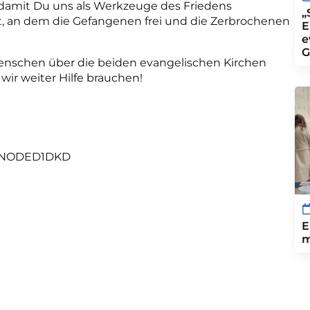
 damit Du uns als Werkzeuge des Friedens
„
, an dem die Gefangenen frei und die Zerbrochenen
E
e
G
enschen über die beiden evangelischen Kirchen
 wir weiter Hilfe brauchen!
ENODED1DKD
E
m