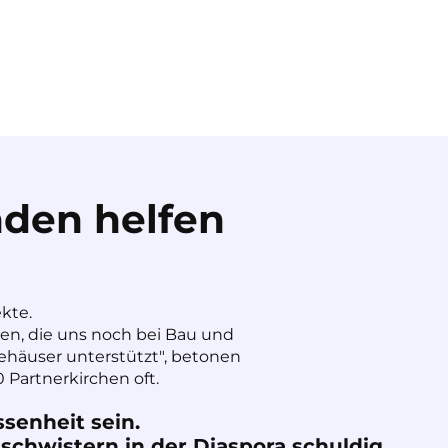
den helfen
ekte.
nen, die uns noch bei Bau und
häuser unterstützt", betonen
 Partnerkirchen oft.
ssenheit sein.
chwistern in der Diaspora schuldig.