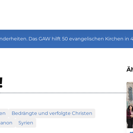
nderheiten. Das GAW hilft 50 evangelischen Kirchen in 
Äh
!
ien
Bedrängte und verfolgte Christen
ebanon
Syrien