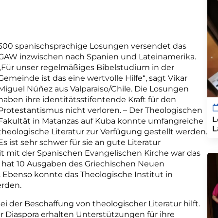
500 spanischsprachige Losungen versendet das
GAW inzwischen nach Spanien und Lateinamerika.
„Für unser regelmäßiges Bibelstudium in der
Gemeinde ist das eine wertvolle Hilfe“, sagt Vikar
Miguel Núñez aus Valparaiso/Chile. Die Losungen
haben ihre identitätsstifentende Kraft für den
Protestantismus nicht verloren. – Der Theologischen
L
Fakultät in Matanzas auf Kuba konnte umfangreiche
L
theologische Literatur zur Verfügung gestellt werden.
Es ist sehr schwer für sie an gute Literatur
mit der Spanischen Evangelischen Kirche war das
e hat 10 Ausgaben des Griechischen Neuen
 Ebenso konnte das Theologische Institut in
erden.
i der Beschaffung von theologischer Literatur hilft.
r Diaspora erhalten Unterstützungen für ihre