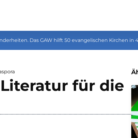
nderheiten. Das GAW hilft 50 evangelischen Kirchen in 
Äh
iaspora
iteratur für die