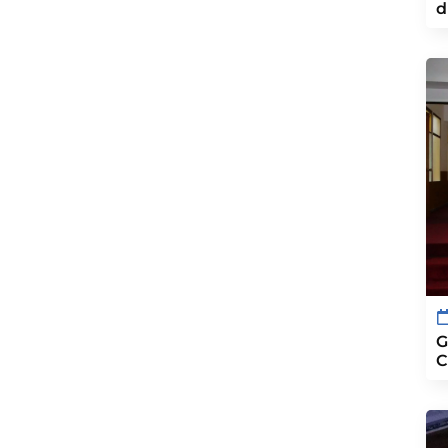
d
G
C