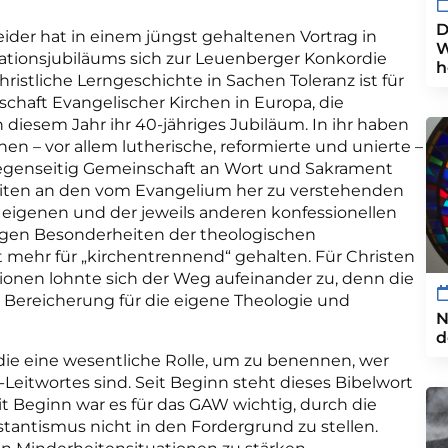
D
ider hat in einem jüngst gehaltenen Vortrag in
W
ionsjubiläums sich zur Leuenberger Konkordie
h
christliche Lerngeschichte in Sachen Toleranz ist für
aft Evangelischer Kirchen in Europa, die
n diesem Jahr ihr 40-jähriges Jubiläum. In ihr haben
en – vor allem lutherische, reformierte und unierte –
gegenseitig Gemeinschaft an Wort und Sakrament
iten an den vom Evangelium her zu verstehenden
 eigenen und der jeweils anderen konfessionellen
ligen Besonderheiten der theologischen
t mehr für „kirchentrennend“ gehalten. Für Christen
onen lohnte sich der Weg aufeinander zu, denn die
 Bereicherung für die eigene Theologie und
N
d
d
ie eine wesentliche Rolle, um zu benennen, wer
-
L
eitwortes sind.
Seit Beginn steht dieses Bibelwort
eit Beginn war es für das GAW wichtig, d
urch die
stantismus nicht in den
Fordergrund zu stellen.