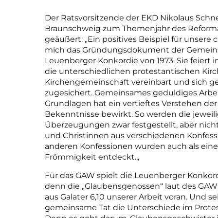
Der Ratsvorsitzende der EKD Nikolaus Schne
Braunschweig zum Themenjahr des Reformat
geäußert: „Ein positives Beispiel für unsere 
mich das Gründungsdokument der Gemeinsch
Leuenberger Konkordie von 1973. Sie feiert i
die unterschiedlichen protestantischen Kirch
Kirchengemeinschaft vereinbart und sich 
zugesichert. Gemeinsames geduldiges Arbe
Grundlagen hat ein vertieftes Verstehen der
Bekenntnisse bewirkt. So werden die jewei
Überzeugungen zwar festgestellt, aber nich
und Christinnen aus verschiedenen Konfessi
anderen Konfessionen wurden auch als eine
Frömmigkeit entdeckt.
„
Für das GAW spielt die
Leu
enberger Konkor
denn die „Glaubensgenossen“
laut de
s GAW
aus Galater 6,10 unserer Arbeit voran. Und s
gemeinsame Tat die Unterschiede im
Prote