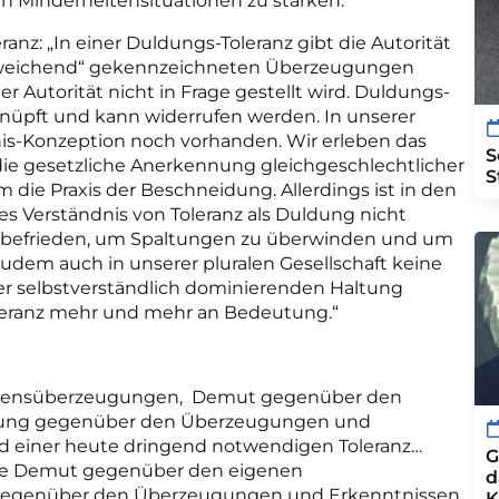
in
Minderheitensituationen zu stärken.
nz: „In einer Duldungs-Toleranz gibt die Autorität
 „abweichend“ gekennzeichneten Überzeugungen
r Autorität nicht in Frage gestellt wird. Duldungs-
nüpft und kann widerrufen werden. In unserer
nis-Konzeption noch vorhanden. Wir erleben das
S
 die gesetzliche Anerkennung gleichgeschlechtlicher
S
 die Praxis der Beschneidung. Allerdings ist in den
es Verständnis von Toleranz als Duldung nicht
u befrieden, um Spaltungen zu überwinden und um
zudem auch in unserer pluralen Gesellschaft keine
er selbstverständlich dominierenden Haltung
leranz mehr und mehr an Bedeutung.“
aubensüberzeugungen, Demut gegenüber den
tung gegenüber den Überzeugungen und
d einer heute dringend notwendigen Toleranz…
G
die Demut gegenüber den eigenen
d
 gegenüber den Überzeugungen und Erkenntnissen
K