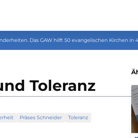
nderheiten. Das GAW hilft 50 evangelischen Kirchen in 
Äh
und Toleranz
rheit
Präses Schneider
Toleranz