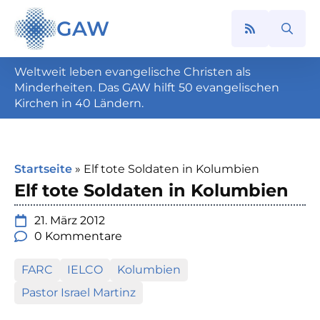
GAW
Search
for:
Weltweit leben evangelische Christen als
Minderheiten. Das GAW hilft 50 evangelischen
Kirchen in 40 Ländern.
Startseite
»
Elf tote Soldaten in Kolumbien
Elf tote Soldaten in Kolumbien
21. März 2012
0 Kommentare
FARC
IELCO
Kolumbien
Pastor Israel Martinz