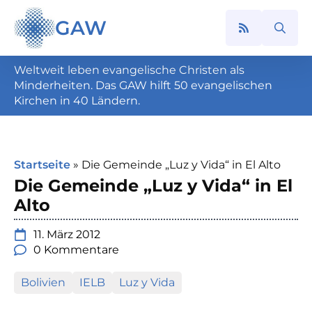
GAW
Search
for:
Weltweit leben evangelische Christen als
Minderheiten. Das GAW hilft 50 evangelischen
Kirchen in 40 Ländern.
Startseite
»
Die Gemeinde „Luz y Vida“ in El Alto
Die Gemeinde „Luz y Vida“ in El
Alto
11. März 2012
0 Kommentare
Bolivien
IELB
Luz y Vida