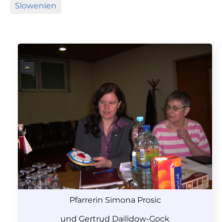
Slowenien
Pfarrerin Simona Prosic
und Gertrud Dailidow-Gock