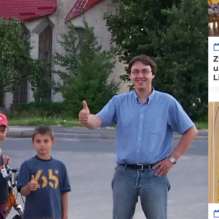
Z
u
L