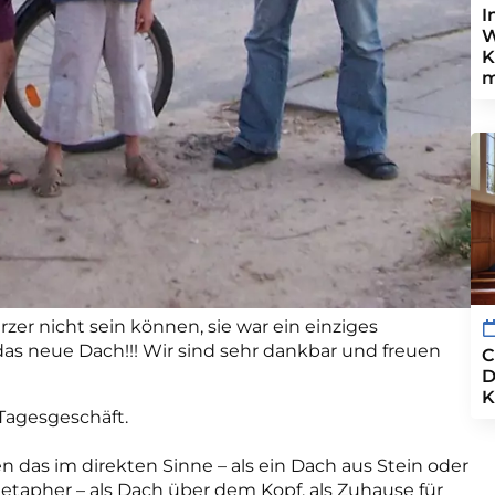
I
W
K
m
ürzer nicht sein können, sie war ein einziges
das neue Dach!!! Wir sind sehr dankbar und freuen
C
D
K
 Tagesgeschäft.
 das im direkten Sinne – als ein Dach aus Stein oder
etapher – als Dach über dem Kopf, als Zuhause für