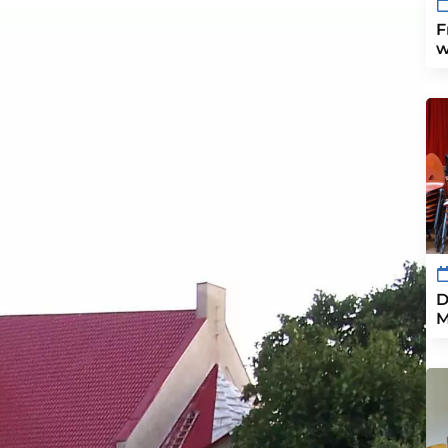
F
w
D
M