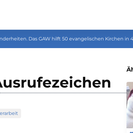
nderheiten. Das GAW hilft 50 evangelischen Kirchen in 
Äh
Ausrufezeichen
erarbeit