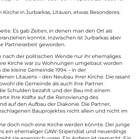
 Kirche in Jurbarkas, Litauen, etwas Besonderes.
eite. Es gab Zeiten, in denen man den Ort als
heranziehen konnte. Inzwischen ist Jurbarkas aber
e Partnerarbeit geworden.
e nach der politischen Wende nur ihr ehemaliges
Ihre Kirche war zu Wohnungen umgebaut worden
 die kleine Gemeinde 1994 – in der
enen Litauens – den Neubau ihrer Kirche. Die rasant
wohl die Gemeinde als auch ihre Partner.
die Schulden bezahlt und der Bau mit einem
rte ihre Kräfte auf die Renovierung des
 auf den Aufbau der Diakonie. Die Partner,
eschlagenen Bauprojektes nicht allein und nicht im
uine doch noch eine Kirche werden könnte. Der junge
ns ein ehemaliger GAW-Stipendiat und neuerdings
reibt sie energisch voran. Ein Anfang ist gemacht: Ein