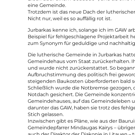
eine Gemeinde.
Trotzdem ist das neue Dach der lutherischen
Nicht nur, weil es so auffällig rot ist.
Jurbarkas kenne ich, solange ich im GAW arb
Beispiel für fehlgeschlagene Projektarbeit 
zum Synonym für geduldige und nachhaltig
Die lutherische Gemeinde in Jurbarkas hatt
Gemeindehaus vom Staat zurückerhalten. 
und wurde nicht zurückerstattet. So begann
Aufbruchstimmung des politisch frei geword
steigenden Baukosten überforderten bald so
Schließlich wurde die Notbremse gezogen, 
Notdach gesichert. Die Gemeinde konzentrie
Gemeindehauses, auf das Gemeindeleben und
darunter das GAW, haben sie trotz des fehlg
Stich gelassen.
Inzwischen gibt es Pläne, wie aus der Baur
Gemeindepfarrer Mindaugas Kairys – übrige
auch der Direktor der Diakonie in Litauen – t