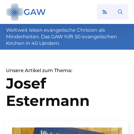
GAW
Search
for:
Weltweit leben evangelische Christen als
Minderheiten. Das GAW hilft 50 evangelischen
Kirchen in 40 Ländern.
Unsere Artikel zum Thema:
Josef
Estermann