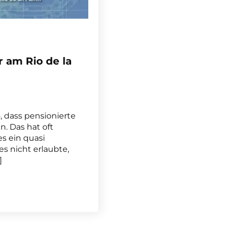
 am Rio de la
, dass pensionierte
n. Das hat oft
s ein quasi
es nicht erlaubte,
]