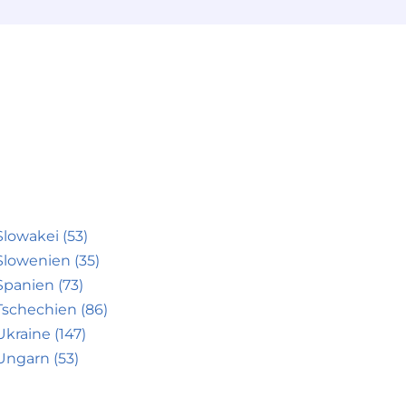
Slowakei (53)
Slowenien (35)
Spanien (73)
Tschechien (86)
Ukraine (147)
Ungarn (53)