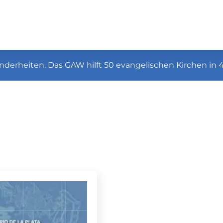
nderheiten. Das GAW hilft 50 evangelischen Kirchen in 