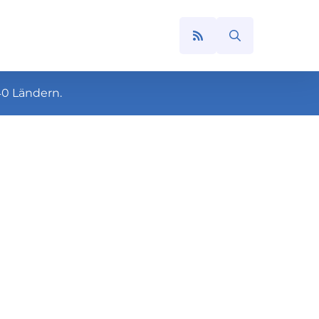
Search
for:
40 Ländern.