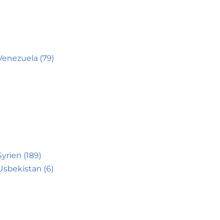
Venezuela (79)
Syrien (189)
Usbekistan (6)