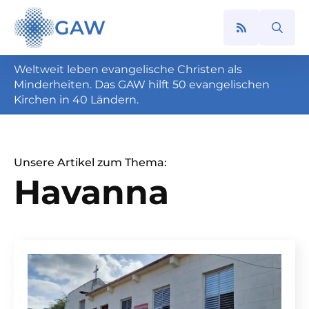
GAW
Search
for:
Weltweit leben evangelische Christen als
Minderheiten. Das GAW hilft 50 evangelischen
Kirchen in 40 Ländern.
Unsere Artikel zum Thema:
Havanna