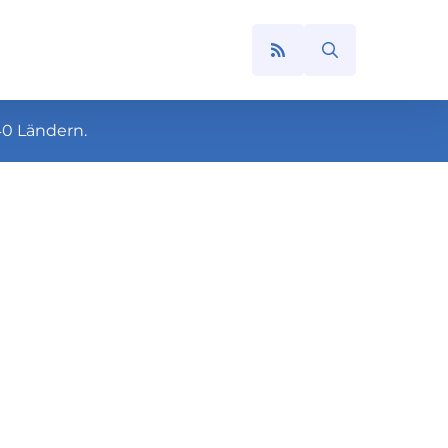
Search
for:
40 Ländern.