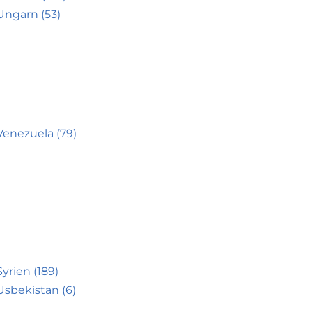
Ungarn (53)
Venezuela (79)
Syrien (189)
Usbekistan (6)