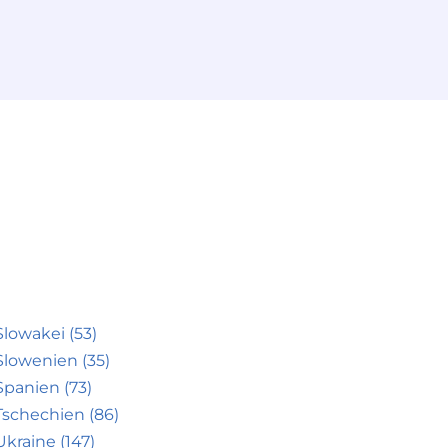
Slowakei (53)
Slowenien (35)
Spanien (73)
Tschechien (86)
Ukraine (147)