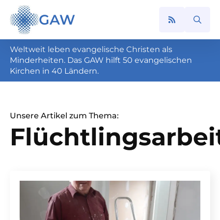
GAW
Search
for:
Weltweit leben evangelische Christen als
Minderheiten. Das GAW hilft 50 evangelischen
Kirchen in 40 Ländern.
Unsere Artikel zum Thema:
Flüchtlingsarbei