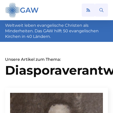
GAW
Search
for:
Weltweit leben evangelische Christen als
Minderheiten. Das GAW hilft 50 evangelischen
Kirchen in 40 Ländern.
Unsere Artikel zum Thema:
Diasporaverant