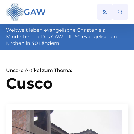
GAW
Search
for:
Weltweit leben evangelische Christen als
Minderheiten. Das GAW hilft 50 evangelischen
Kirchen in 40 Ländern.
Unsere Artikel zum Thema:
Cusco