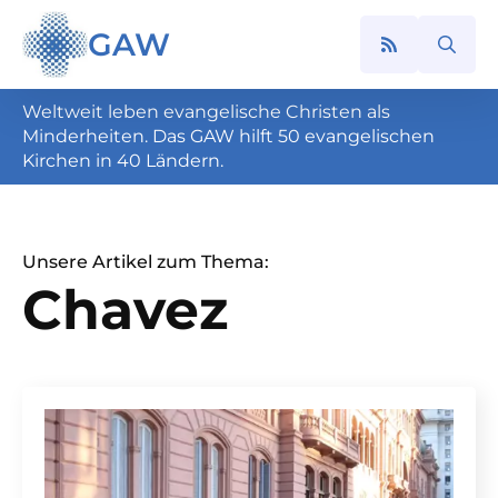
GAW
Search
for:
Weltweit leben evangelische Christen als
Minderheiten. Das GAW hilft 50 evangelischen
Kirchen in 40 Ländern.
Unsere Artikel zum Thema:
Chavez