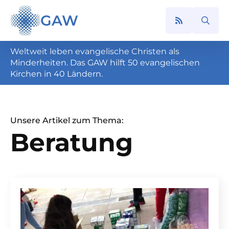
GAW
Search
for:
Weltweit leben evangelische Christen als
Minderheiten. Das GAW hilft 50 evangelischen
Kirchen in 40 Ländern.
Unsere Artikel zum Thema:
Beratung