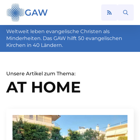
GAW
Search
for:
Weltweit leben evangelische Christen als
Minderheiten. Das GAW hilft 50 evangelischen
Kirchen in 40 Ländern.
Unsere Artikel zum Thema:
AT HOME