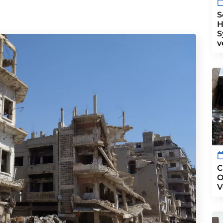
S
H
S
v
C
O
V