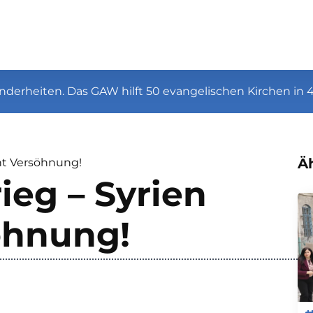
nderheiten. Das GAW hilft 50 evangelischen Kirchen in 
Äh
cht Versöhnung!
ieg – Syrien
öhnung!