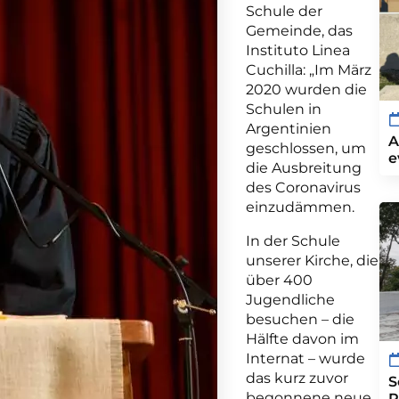
Schule der
Gemeinde, das
Instituto Linea
Cuchilla: „Im März
2020 wurden die
Schulen in
Argentinien
A
geschlossen, um
e
die Ausbreitung
des Coronavirus
einzudämmen.
In der Schule
unserer Kirche, die
über 400
Jugendliche
besuchen – die
Hälfte davon im
Internat – wurde
das kurz zuvor
S
begonnene neue
P