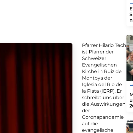
E
S
n
Pfarrer Hilario Tech
ist Pfarrer der
Schweizer
Evangelischen
Kirche in Ruiz de
Montoya der
Iglesia del Rio de
la Plata (IERP). Er
M
schreibt uns über
u
die Auswirkungen
2
der
Coronapandemie
auf die
evangelische