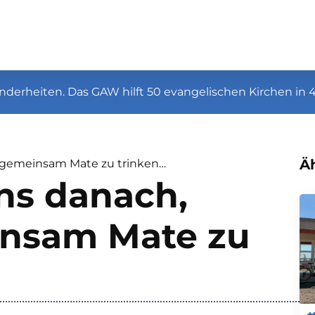
nderheiten. Das GAW hilft 50 evangelischen Kirchen in 
Äh
 gemeinsam Mate zu trinken…
ns danach,
nsam Mate zu