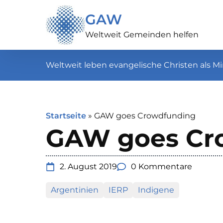
GAW
Weltweit Gemeinden helfen
Weltweit leben evangelische Christen als Mi
Startseite
»
GAW goes Crowdfunding
GAW goes Cr
2. August 2019
0 Kommentare
Argentinien
IERP
Indigene