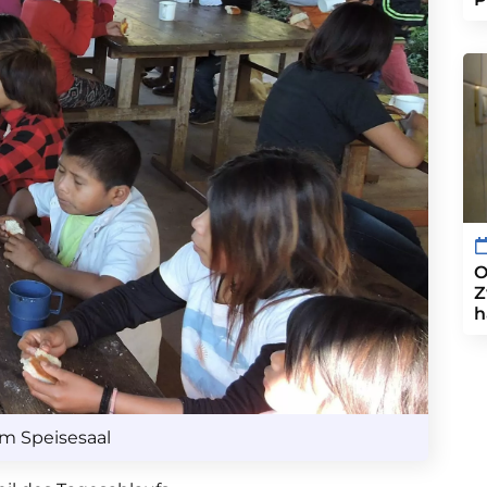
O
Z
h
im Speisesaal