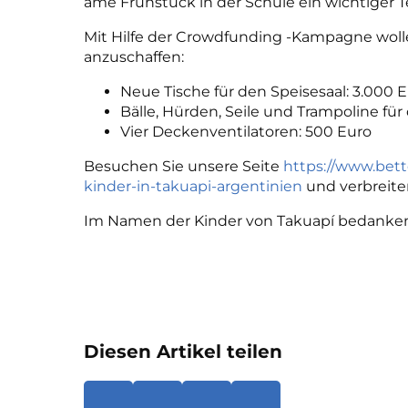
ame Frühstück in der Schule ein wichtiger Te
Mit Hilfe der Crowdfunding -Kampagne woll
anzuschaffen:
Neue Tische für den Speisesaal: 3.000 
Bälle, Hürden, Seile und Trampoline fü
Vier Deckenventilatoren: 500 Euro
Besuchen Sie unsere Seite
https://www.bett
kinder-in-takuapi-argentinien
und verbreiten
Im Namen der Kinder von Takuapí bedanken w
Diesen Artikel teilen