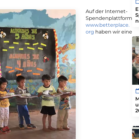
E
Auf der Internet-
S
Spendenplattform
n
www.betterplace.
org
haben wir eine
M
u
2