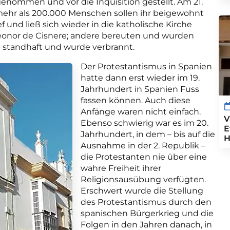
enommen und vor die Inquisition gestellt. Am 21.
 mehr als 200.000 Menschen sollen ihr beigewohnt
 und ließ sich wieder in die katholische Kirche
eonor de Cisnere; andere bereuten und wurden
 standhaft und wurde verbrannt.
Der Protestantismus in Spanien
hatte dann erst wieder im 19.
Jahrhundert in Spanien Fuss
fassen können. Auch diese
Anfänge waren
nicht einfach.
V
Ebenso schwierig war es im 20.
E
Jahrhundert, in dem – bis auf die
H
Ausnahme in der 2. Republik –
die Protestanten nie über eine
wahre Freiheit ihrer
Religionsausübung verfügten.
Erschwert wurde die Stellung
des Protestantismus durch den
spanischen Bürgerkrieg und die
Folgen in den Jahren danach, in