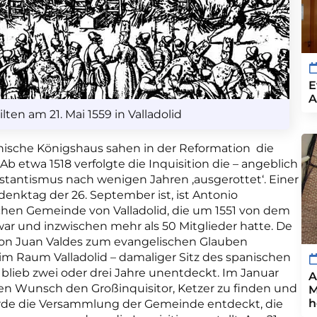
E
A
ten am 21. Mai 1559 in Valladolid
nische Königshaus sahen in der Reformation die
Ab etwa 1518 verfolgte die Inquisition die – angeblich
estantismus nach wenigen Jahren ‚ausgerottet‘. Einer
denktag der 26. September ist, ist Antonio
schen Gemeinde von Valladolid, die um 1551 von dem
ar und inzwischen mehr als 50 Mitglieder hatte. De
 von Juan Valdes zum evangelischen Glauben
im Raum Valladolid – damaliger Sitz des spanischen
blieb zwei oder drei Jahre unentdeckt. Im Januar
A
hen Wunsch den Großinquisitor, Ketzer zu finden und
M
h
urde die Versammlung der Gemeinde entdeckt, die