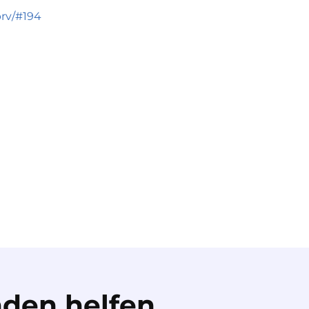
brv/#194
den helfen