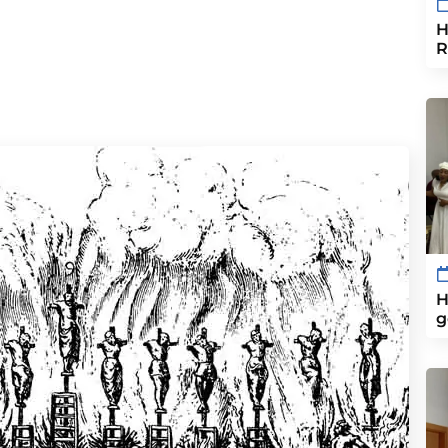
H
R
H
g