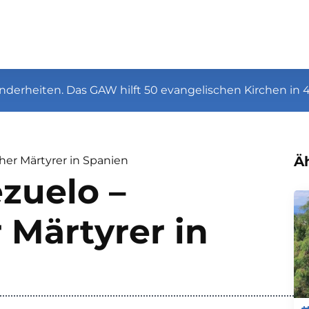
nderheiten. Das GAW hilft 50 evangelischen Kirchen in 
Äh
her Märtyrer in Spanien
zuelo –
 Märtyrer in