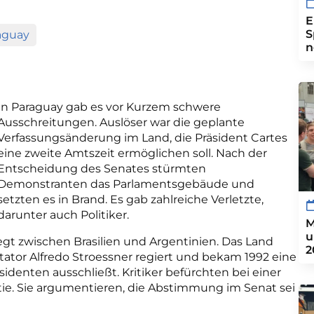
E
S
aguay
n
In Paraguay gab es vor Kurzem schwere
Ausschreitungen. Auslöser war die geplante
Verfassungsänderung im Land, die Präsident Cartes
eine zweite Amtszeit ermöglichen soll. Nach der
Entscheidung des Senates stürmten
Demonstranten das Parlamentsgebäude und
setzten es in Brand. Es gab zahlreiche Verletzte,
darunter auch Politiker.
M
u
egt zwischen Brasilien und Argentinien. Das Land
2
tor Alfredo Stroessner regiert und bekam 1992 eine
sidenten ausschließt. Kritiker befürchten bei einer
e. Sie argumentieren, die Abstimmung im Senat sei