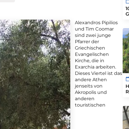
1
G
Alexandros Pipilios
und Tim Coomar
sind zwei junge
Pfarrer der
Griechischen
Evangelischen
Kirche, die in
Exarchia arbeiten.
Dieses Viertel ist das
andere Athen
jenseits von
H
R
Akropolis und
anderen
touristischen