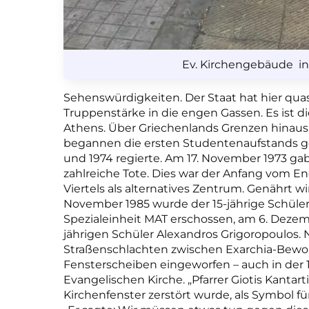
Ev. Kirchengebäude in
Sehenswürdigkeiten. Der Staat hat hier quasi
Truppenstärke in die engen Gassen. Es ist 
Athens. Über Griechenlands Grenzen hinaus e
begannen die ersten Studentenaufstands geg
und 1974 regierte. Am 17. November 1973 g
zahlreiche Tote. Dies war der Anfang vom 
Viertels als alternatives Zentrum. Genährt 
November 1985 wurde der 15-jährige Schüler 
Spezialeinheit MAT erschossen, am 6. Dezemb
jährigen Schüler Alexandros Grigoropoulos
Straßenschlachten zwischen Exarchia-Bewo
Fensterscheiben eingeworfen – auch in der 
Evangelischen Kirche. „Pfarrer Giotis Kanta
Kirchenfenster zerstört wurde, als Symbol für