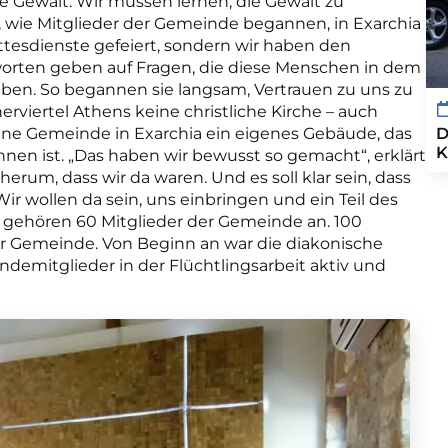
e Gewalt. Wir müssen lernen, die Gewalt zu
 wie Mitglieder der Gemeinde begannen, in Exarchia
ttesdienste gefeiert, sondern wir haben den
orten geben auf Fragen, die diese Menschen in dem
 haben. So begannen sie langsam, Vertrauen zu uns zu
iertel Athens keine christliche Kirche – auch
leine Gemeinde in Exarchia ein eigenes Gebäude, das
D
K
nnen ist. „Das haben wir bewusst so gemacht“, erklärt
erum, dass wir da waren. Und es soll klar sein, dass
ir wollen da sein, uns einbringen und ein Teil des
 gehören 60 Mitglieder der Gemeinde an. 100
r Gemeinde. Von Beginn an war die diakonische
ndemitglieder in der Flüchtlingsarbeit aktiv und