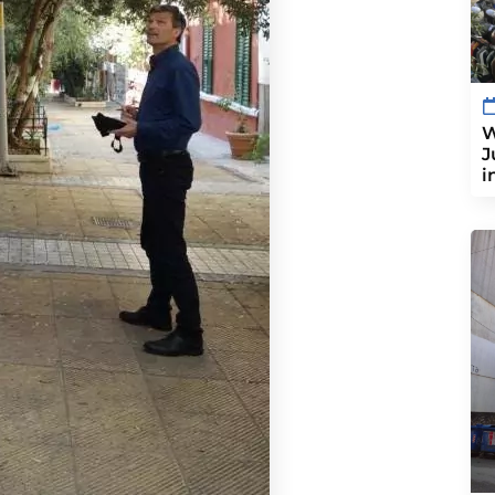
W
J
i