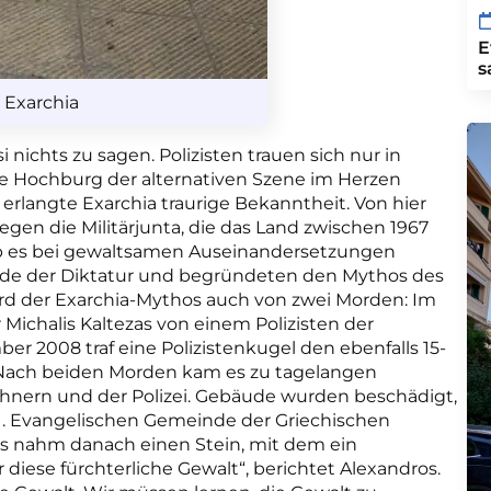
E
s
 Exarchia
 nichts zu sagen. Polizisten trauen sich nur in
die Hochburg der alternativen Szene im Herzen
rlangte Exarchia traurige Bekanntheit. Von hier
en die Militärjunta, die das Land zwischen 1967
ab es bei gewaltsamen Auseinandersetzungen
Ende der Diktatur und begründeten den Mythos des
wird der Exarchia-Mythos auch von zwei Morden: Im
Michalis Kaltezas von einem Polizisten der
er 2008 traf eine Polizistenkugel den ebenfalls 15-
. Nach beiden Morden kam es zu tagelangen
hnern und der Polizei. Gebäude wurden beschädigt,
1. Evangelischen Gemeinde der Griechischen
rtis nahm danach einen Stein, mit dem ein
 diese fürchterliche Gewalt“, berichtet Alexandros.