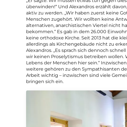
„Er sagte: Wir müssen etwas tun gegen dies
überwinden!“ Und Alexandros erzählt davon,
aktiv zu werden. „Wir haben zuerst keine Go
Menschen zugehört. Wir wollten keine Antw
alternativen, anarchistischen Viertel nicht
bekommen.“ Es gab in dem 26.000 Einwohnerv
keine orthodoxe Kirche. Seit 2013 hat die k
allerdings als Kirchengebäude nicht zu erke
Alexandros. „Es sprach sich dennoch schnell h
wir keinen Proselytismus betreiben wollen. W
Lebens der Menschen hier sein.“ Inzwischen
weitere gehören zu den Sympathisanten de
Arbeit wichtig – inzwischen sind viele Gemei
bringen sich ein.