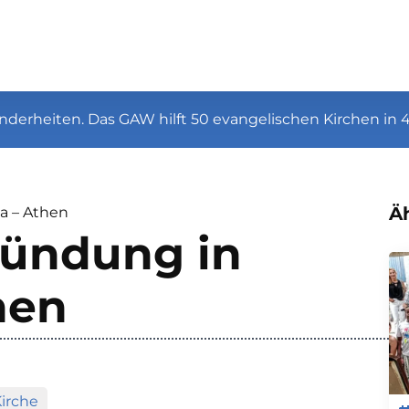
nderheiten. Das GAW hilft 50 evangelischen Kirchen in 
Äh
a – Athen
ündung in
hen
Kirche