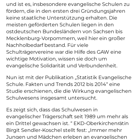
und ist es, insbesondere
e
vangelische Schulen zu
fördern
, die i
n den ersten drei
G
ründungsjahren
keine staatliche Unterstützung erhalt
en. Die
meisten geförderten Schulen l
iegen
in den
ostdeutschen Bundesländern
von Sachsen bis
Mecklenburg-Vorpommern
, weil hier ein großer
Nachholbedarf bestand
.
F
ür viele
Schulträgervereine war die Hilfe des GAW eine
wichtige Motivation, wissen sie doch um
evangelische Solidarität und Verbundenheit.
Nun ist mit der Publikation „Statistik Evangelische
Schule. Fakten und Trends 2012 bis 2014“ eine
Studie erschienen, die die Wirkung evangelischen
Schulwesens insgesamt untersucht.
Es zeigt sich, dass das Schulwesen in
evangelischer Trägerschaft seit 1989 um mehr als
ein Drittel gewachsen ist. “ EKD-Oberkirchenrätin
Birgit Sendler-Koschel stellt fest: „Immer mehr
Jungen und Mädchen erleben an evangelischen