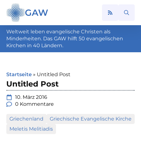
GAW
Search
for:
Weltweit leben evangelische Christen als
Minderheiten. Das GAW hilft 50 evangelischen
Kirchen in 40 Ländern.
Startseite
»
Untitled Post
Untitled Post
10. März 2016
0 Kommentare
Griechenland
Griechische Evangelische Kirche
Meletis Melitiadis