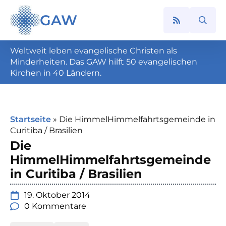
GAW
Search
for:
Weltweit leben evangelische Christen als
Minderheiten. Das GAW hilft 50 evangelischen
Kirchen in 40 Ländern.
Startseite
»
Die HimmelHimmelfahrtsgemeinde in
Curitiba / Brasilien
Die
HimmelHimmelfahrtsgemeinde
in Curitiba / Brasilien
19. Oktober 2014
0 Kommentare