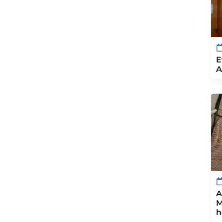
E
A
A
M
h