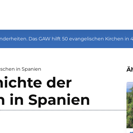
nderheiten. Das GAW hilft 50 evangelischen Kirchen in 
Äh
ischen in Spanien
ichte der
n in Spanien