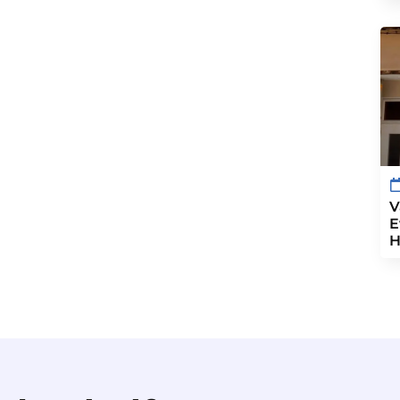
V
E
H