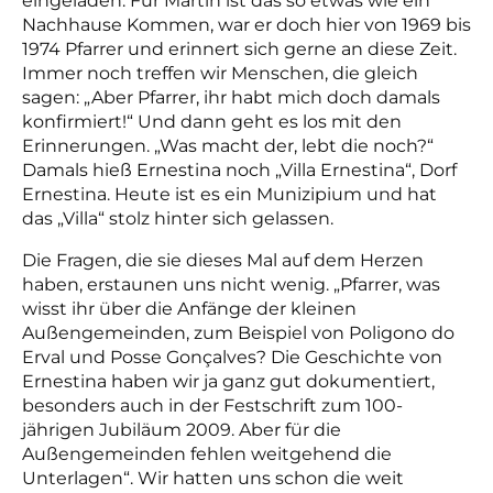
eingeladen. Für Martin ist das so etwas wie ein
Nachhause Kommen, war er doch hier von 1969 bis
1974 Pfarrer und erinnert sich gerne an diese Zeit.
Immer noch treffen wir Menschen, die gleich
sagen: „Aber Pfarrer, ihr habt mich doch damals
konfirmiert!“ Und dann geht es los mit den
Erinnerungen. „Was macht der, lebt die noch?“
Damals hieß Ernestina noch „Villa Ernestina“, Dorf
Ernestina. Heute ist es ein Munizipium und hat
das „Villa“ stolz hinter sich gelassen.
Die Fragen, die sie dieses Mal auf dem Herzen
haben, erstaunen uns nicht wenig. „Pfarrer, was
wisst ihr über die Anfänge der kleinen
Außengemeinden, zum Beispiel von Poligono do
Erval und Posse Gonçalves? Die Geschichte von
Ernestina haben wir ja ganz gut dokumentiert,
besonders auch in der Festschrift zum 100-
jährigen Jubiläum 2009. Aber für die
Außengemeinden fehlen weitgehend die
Unterlagen“. Wir hatten uns schon die weit