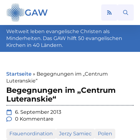
GAW
Search
for:
Weltweit leben evangelische Christen als
Minderheiten. Das GAW hilft 50 evangelischen
Kirchen in 40 Ländern.
Startseite
»
Begegnungen im „Centrum
Luteranskie“
Begegnungen im „Centrum
Luteranskie“
6. September 2013
0 Kommentare
Frauenordination
Jerzy Samiec
Polen