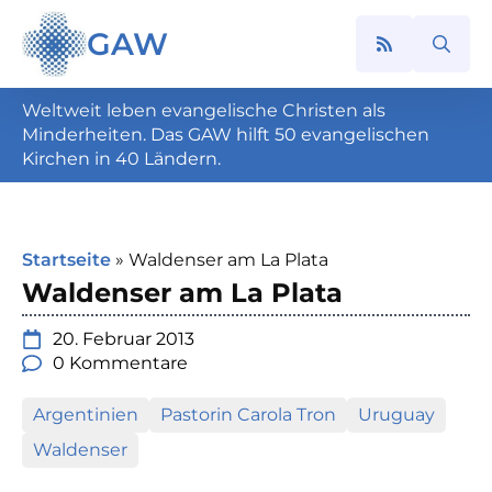
GAW
Search
for:
Weltweit leben evangelische Christen als
Minderheiten. Das GAW hilft 50 evangelischen
Kirchen in 40 Ländern.
Startseite
»
Waldenser am La Plata
Waldenser am La Plata
20. Februar 2013
0 Kommentare
Argentinien
Pastorin Carola Tron
Uruguay
Waldenser