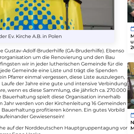
M
er Ev. Kirche A.B. in Polen
u
2
ie Gustav-Adolf-Bruderhilfe (GA-Bruderhilfe). Ebenso
nerorganisation um die Renovierung und den Bau
ingsten wir in jeder lutherischen Gemeinde für die
jede Gemeinde eine Liste und trägt die Spenden
in Pfarrer einmal vergessen, diese Liste auszulegen,
m Laufe der Jahre eine gute und intensive Verbindung
e, wenn es diese Sammlung, die jährlich ca. 270.000
e Bauerhaltung spielt diese Organisation innerhalb
em Jahr werden von der Kirchenleitung 16 Gemeinden
 Bauerhaltung profitieren können. Ein gutes Vorbild
 aufeinander Gewiesensein!
N
Kirche auf der Norddeutschen Hauptgruppentagung vor
M