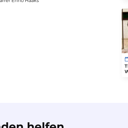
Pfarrer Enno Haaks
T
W
den helfen