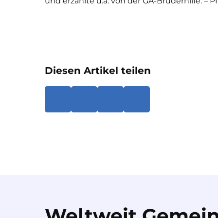
und erzählte u.a. von der GA-Bruderhilfe. – 
Diesen Artikel teilen
Weltweit Gemein