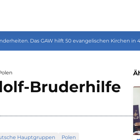
nderheiten. Das GAW hilft 50 evangelischen Kirchen in 
Äh
Polen
olf-Bruderhilfe
utsche Hauptgruppen
Polen