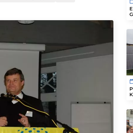
E
G
P
K