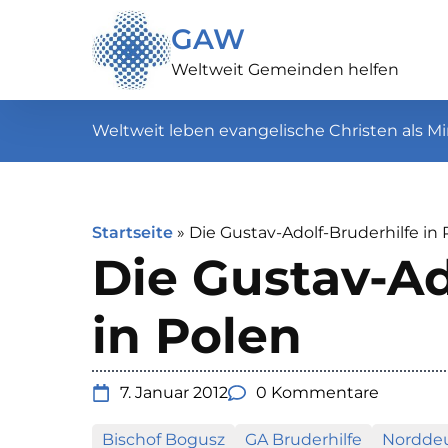
GAW
Weltweit Gemeinden helfen
Weltweit leben evangelische Christen als Mi
Startseite
»
Die Gustav-Adolf-Bruderhilfe in 
Die Gustav-Ad
in Polen
7. Januar 2012
0 Kommentare
Bischof Bogusz
GA Bruderhilfe
Nordde