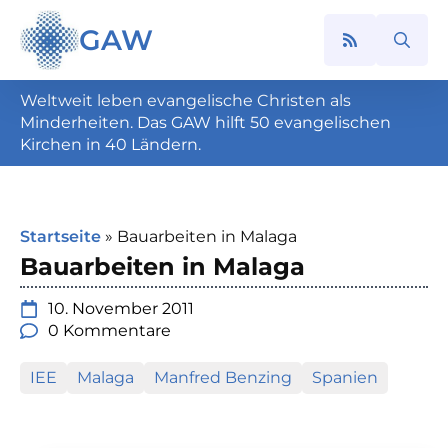
GAW
Search
for:
Weltweit leben evangelische Christen als
Minderheiten. Das GAW hilft 50 evangelischen
Kirchen in 40 Ländern.
Startseite
»
Bauarbeiten in Malaga
Bauarbeiten in Malaga
10. November 2011
0 Kommentare
IEE
Malaga
Manfred Benzing
Spanien