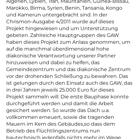
Algerien, Lybien, Iran, Mauritanien, Guinea-Bissau,
Marokko, Birma, Syrien, Benin, Tansania, Kongo
und Kamerun untergebracht sind. In der
Chrismon-Ausgabe 4/2011 wurde auf dieses
Projekt hingewiesen und um Unterstützung
gebeten. Zahlreiche Hauptgruppen des GAW
haben dieses Projekt zum Anlass genommen, um
auf die manchmal überdimensional hohe
diakonische Verantwortung unserer Partner
hinzuweisen und dabei zu helfen, das
Gemeindezentrum und das diakonische Zentrum
vor der drohenden Schließung zu bewahren. Das
ist gelungen durch den Einsatz auch des GAW, das
in drei Jahren jeweils 25.000 Euro für dieses
Projekt sammeln will. Die erste Bauphase konnte
durchgeführt werden und damit die Arbeit
gesichert werden. So wurde das Dach u.a.
vollkommen erneuert, sowie die tragenden
Mauern im Kern des Gebäudes,so dass dem
Betrieb des Flüchtlingszentrums nun
bautechnisch jedenfalls nichts mehr im Wege