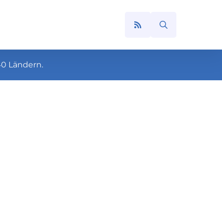
Search
for:
40 Ländern.