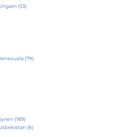
Ungarn (53)
Venezuela (79)
Syrien (189)
Usbekistan (6)