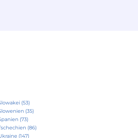
Slowakei (53)
Slowenien (35)
Spanien (73)
Tschechien (86)
Ukraine (147)