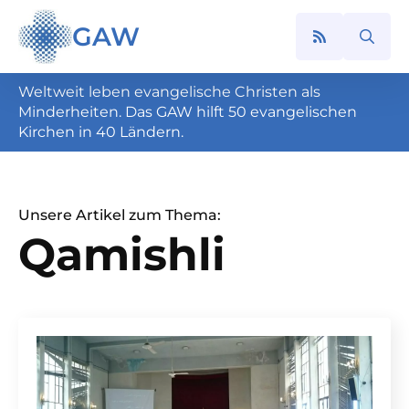
GAW
Search
for:
Weltweit leben evangelische Christen als
Minderheiten. Das GAW hilft 50 evangelischen
Kirchen in 40 Ländern.
Unsere Artikel zum Thema:
Qamishli